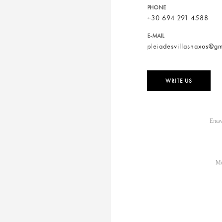
PHONE
+30 694 291 4588
E-MAIL
pleiadesvillasnaxos@g
WRITE US
Επω
Μο