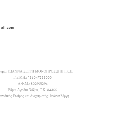
mail.com
νυμία: ΙΩΑΝΝΑ ΣΕΡΓΗ ΜΟΝΟΠΡΟΣΩΠΗ Ι.Κ.Ε.
Γ.Ε.ΜΗ.: 186047238000
Α.Φ.Μ.: 802951294
Έδρα: Αγγίδια Νάξου, Τ.Κ. 84300
ναδικός Εταίρος και Διαχειριστής: Ιωάννα Σέργη