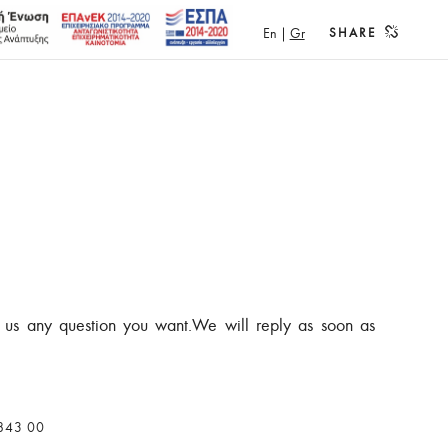
En
|
Gr
SHARE
μα της πράξης
Πολιτική Απορρήτου
 us any question you want.We will reply as soon as
 843 00